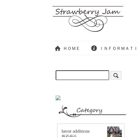
ＨＯＭＥ
ＩＮＦＯＲＭＡＴ