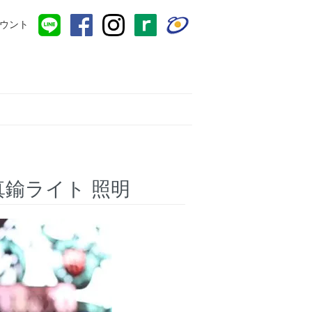
ウント
 真鍮ライト 照明