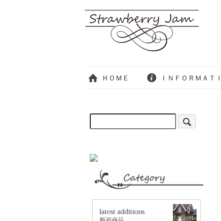
ＨＯＭＥ
ＩＮＦＯＲＭＡＴ