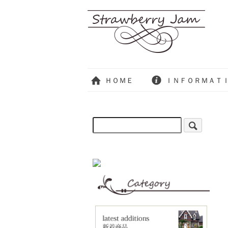
ＨＯＭＥ
ＩＮＦＯＲＭＡＴ